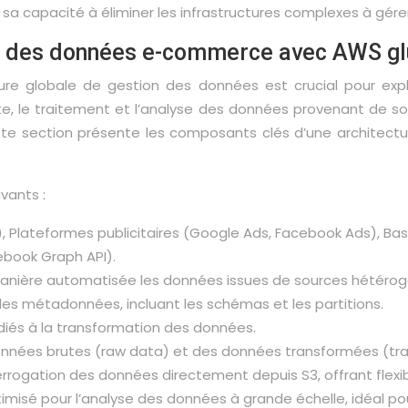
 sa capacité à éliminer les infrastructures complexes à gérer
ion des données e-commerce avec AWS g
re globale de gestion des données est crucial pour expl
te, le traitement et l’analyse des données provenant de so
tte section présente les composants clés d’une architectu
vants :
 Plateformes publicitaires (Google Ads, Facebook Ads), Bas
ebook Graph API).
anière automatisée les données issues de sources hétérog
 des métadonnées, incluant les schémas et les partitions.
édiés à la transformation des données.
onnées brutes (raw data) et des données transformées (tr
errogation des données directement depuis S3, offrant flexi
misé pour l’analyse des données à grande échelle, idéal po