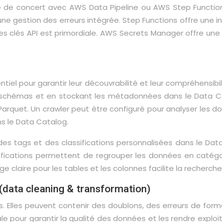
e de concert avec AWS Data Pipeline ou AWS Step Functions
e gestion des erreurs intégrée. Step Functions offre une in
es clés API est primordiale. AWS Secrets Manager offre une 
ntiel pour garantir leur découvrabilité et leur compréhensi
s schémas et en stockant les métadonnées dans le Data C
uet. Un crawler peut être configuré pour analyser les donn
s le Data Catalog.
 des tags et des classifications personnalisées dans le Da
ssifications permettent de regrouper les données en catégo
claire pour les tables et les colonnes facilite la recherc
data cleaning & transformation)
Elles peuvent contenir des doublons, des erreurs de form
e pour garantir la qualité des données et les rendre exploi