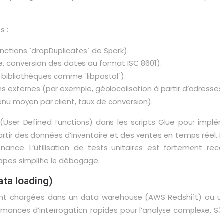
s :
nctions `dropDuplicates` de Spark).
 conversion des dates au format ISO 8601).
 bibliothèques comme `libpostal`).
externes (par exemple, géolocalisation à partir d’adresses I
nu moyen par client, taux de conversion).
(User Defined Functions) dans les scripts Glue pour impl
 partir des données d’inventaire et des ventes en temps réel.
enance. L’utilisation de tests unitaires est fortement r
pes simplifie le débogage.
ta loading)
nt chargées dans un data warehouse (AWS Redshift) ou un
ormances d’interrogation rapides pour l’analyse complexe. 