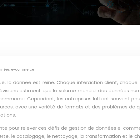
 données e-commerce
 la donnée est reine. Chaque interaction client, chaque 
révisions estiment que le volume mondial des données numér
 e-commerce. Cependant, les entreprises luttent souvent po
urces, avec une variété de formats et des problèmes de qua
rations.
pour relever ces défis de gestion de données e-commerce. 
rte, le catalogage, le nettoyage, la transformation et le 