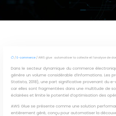
/
E-commerce
/ AWS glue : automatiser la collecte et l’analyse de
Dans le secteur dynamique du commerce électronique,
génère un volume considérable d’informations. Les p
Statista, 2018), une part significative provenant du
car elles sont fragmentées dans une multitude de so
éclairées et limite le potentiel d’optimisation des opé
AWS Glue se présente comme une solution performante 
entièrement géré, conçu pour automatiser la découve