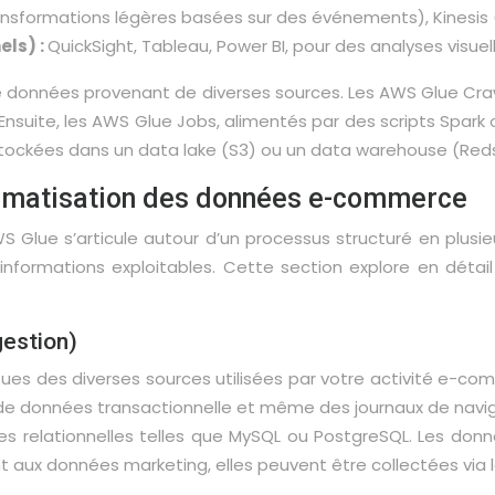
nsformations légères basées sur des événements), Kinesis
els) :
QuickSight, Tableau, Power BI, pour des analyses visuell
e données provenant de diverses sources. Les AWS Glue Cra
nsuite, les AWS Glue Jobs, alimentés par des scripts Spark 
stockées dans un data lake (S3) ou un data warehouse (Redshi
tomatisation des données e-commerce
lue s’articule autour d’un processus structuré en plusi
n informations exploitables. Cette section explore en dét
gestion)
sues des diverses sources utilisées par votre activité e-c
 de données transactionnelle et même des journaux de naviga
s relationnelles telles que MySQL ou PostgreSQL. Les don
t aux données marketing, elles peuvent être collectées via