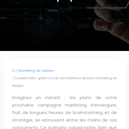
/
Marketing de contenu
/ Locked trello : gérer l’accès aux tableaux de bord marketing en
équipe
Imaginez un instant : les plans de votre
prochaine campagne marketing d’envergure,
fruit de longues heures de brainstorming et de
stratégie, se retrouvent entre les mains de vos
concurrents. Ce scénario catastrophe, bien que