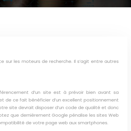
e sur les moteurs de recherche. Il s’agit entre autres
éférencement d’un site est à prévoir bien avant sa
et de ce fait bénéficier d’un excellent positionnement
otre site devrait disposer d’un code de qualité et donc
L. Notez que dernièrement Google pénalise les sites Web
 la compatibilité de votre page web aux smartphones.