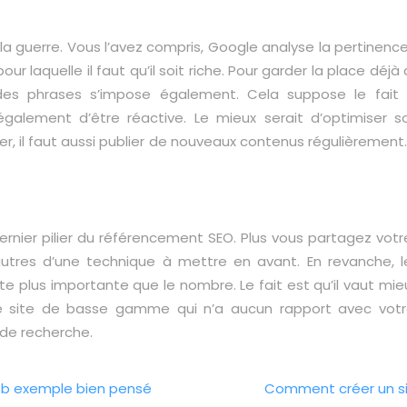
 la guerre. Vous l’avez compris, Google analyse la pertinen
laquelle il faut qu’il soit riche. Pour garder la place déjà 
es phrases s’impose également. Cela suppose le fait q
 également d’être réactive. Le mieux serait d’optimise
rer, il faut aussi publier de nouveaux contenus régulièrement.
dernier pilier du référencement SEO. Plus vous partagez vot
autres d’une technique à mettre en avant. En revanche, l
ste plus importante que le nombre. Le fait est qu’il vaut mi
 site de basse gamme qui n’a aucun rapport avec votre s
 de recherche.
web exemple bien pensé
Comment créer un si