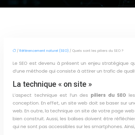
/
Référencement naturel (SEO)
/ Quels sont les piliers du SEO ?
Le SEO est devenu à présent un enjeu stratégique qui 
d’une méthode qui consiste à attirer un trafic de qualit
La technique « on site »
L’aspect technique est l’un des
piliers du SEO
les
conception. En effet, un site web doit se baser sur u
web. En outre, la technique on site de votre page web 
bien construit. Aussi, les balises doivent être réfléc
qui ne sont pas accessibles sur les smartphones. Ainsi, 