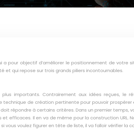
a pour objectif d’améliorer le positionnement de votre sit
é et qui repose sur trois grands piliers incontournables.
 plus importants. Contrairement aux idées reçues, le r
ne technique de création pertinente pour pouvoir prospérer 
doit répondre à certains critères. Dans un premier temps, v
hies et efficaces. Il en va de même pour la construction UR
si vous voulez figurer en tête de liste, il va falloir vérifier